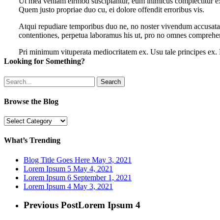
Ut mea veniam eirmod suscipiantur, eum inimicus complectitur ex.
Quem justo propriae duo cu, ei dolore offendit erroribus vis.
Atqui repudiare temporibus duo ne, no noster vivendum accusata p
contentiones, perpetua laboramus his ut, pro no omnes comprehensa
Pri minimum vituperata mediocritatem ex. Usu tale principes ex. 
Looking for Something?
Search
Browse the Blog
Browse
the
Blog
What’s Trending
Blog Title Goes Here
May 3, 2021
Lorem Ipsum 5
May 4, 2021
Lorem Ipsum 6
September 1, 2021
Lorem Ipsum 4
May 3, 2021
Previous Post
Lorem Ipsum 4