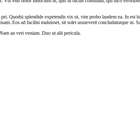
 Vix elitr dolor indoctum in, quo in dictas consulatu, qui dico errorib
ri. Quodsi splendide expetendis vix ut, vim probo laudem ea. In est lob
m. Eos ad facilisi maluisset, sit solet assueverit concludaturque ut. S
Nam an veri veniam. Duo ut alii pericula.