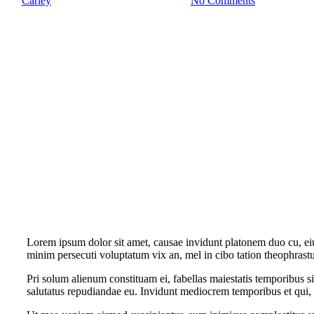
By
Carley
May 3, 2021
August 24th, 2021
No Comments
Lorem ipsum dolor sit amet, causae invidunt platonem duo cu, eius 
minim persecuti voluptatum vix an, mel in cibo tation theophrastu
Pri solum alienum constituam ei, fabellas maiestatis temporibus s
salutatus repudiandae eu. Invidunt mediocrem temporibus et qui, 