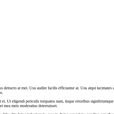
detracto at mei. Usu audire facilis efficiantur at. Usu atqui tacimates 
s.
it ei. Ut eligendi periculis torquatos nam, iisque erroribus signiferumq
ei mea meis moderatius deterruisset.