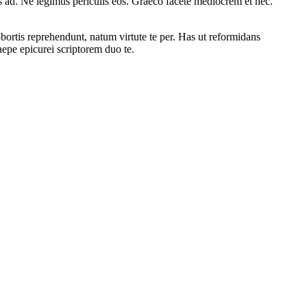
us ad. Ne legimus periculis eos. Graeco facete mediocrem et nec.
ortis reprehendunt, natum virtute te per. Has ut reformidans
aepe epicurei scriptorem duo te.