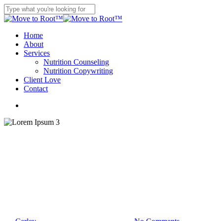
Skip
to
Close
main
Search
content
search
Menu
Home
About
Services
Nutrition Counseling
Nutrition Copywriting
Client Love
Contact
search
Lifestyle
Lorem Ipsum 3